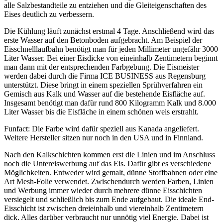
alle Salzbestandteile zu entziehen und die Gleiteigenschaften des
Eises deutlich zu verbessern.
Die Kühlung läuft zunächst erstmal 4 Tage. Anschließend wird das
erste Wasser auf den Betonboden aufgebracht. Am Beispiel der
Eisschnelllaufbahn benötigt man für jeden Millimeter ungefähr 3000
Liter Wasser. Bei einer Eisdicke von eineinhalb Zentimetern beginnt
man dann mit der entsprechenden Farbgebung. Die Eismeister
werden dabei durch die Firma ICE BUSINESS aus Regensburg
unterstützt. Diese bringt in einem speziellen Sprühverfahren ein
Gemisch aus Kalk und Wasser auf die bestehende Eisfläche auf.
Insgesamt benötigt man dafür rund 800 Kilogramm Kalk und 8.000
Liter Wasser bis die Eisfläche in einem schönen weis erstrahlt.
Funfact: Die Farbe wird dafür speziell aus Kanada angeliefert.
Weitere Hersteller sitzen nur noch in den USA und in Finnland.
Nach den Kalkschichten kommen erst die Linien und im Anschluss
noch die Untereiswerbung auf das Eis. Dafür gibt es verschiedene
Möglichkeiten. Entweder wird gemalt, dünne Stoffbahnen oder eine
Art Mesh-Folie verwendet. Zwischendurch werden Farben, Linien
und Werbung immer wieder durch mehrere dünne Eisschichten
versiegelt und schließlich bis zum Ende aufgebaut. Die ideale End-
Eisschicht ist zwischen dreieinhalb und viereinhalb Zentimetern
dick. Alles darüber verbraucht nur unnötig viel Energie. Dabei ist