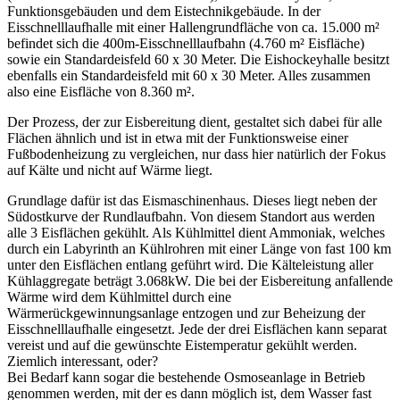
Funktionsgebäuden und dem Eistechnikgebäude. In der
Eisschnelllaufhalle mit einer Hallengrundfläche von ca. 15.000 m²
befindet sich die 400m-Eisschnelllaufbahn (4.760 m² Eisfläche)
sowie ein Standardeisfeld 60 x 30 Meter. Die Eishockeyhalle besitzt
ebenfalls ein Standardeisfeld mit 60 x 30 Meter. Alles zusammen
also eine Eisfläche von 8.360 m².
Der Prozess, der zur Eisbereitung dient, gestaltet sich dabei für alle
Flächen ähnlich und ist in etwa mit der Funktionsweise einer
Fußbodenheizung zu vergleichen, nur dass hier natürlich der Fokus
auf Kälte und nicht auf Wärme liegt.
Grundlage dafür ist das Eismaschinenhaus. Dieses liegt neben der
Südostkurve der Rundlaufbahn. Von diesem Standort aus werden
alle 3 Eisflächen gekühlt. Als Kühlmittel dient Ammoniak, welches
durch ein Labyrinth an Kühlrohren mit einer Länge von fast 100 km
unter den Eisflächen entlang geführt wird. Die Kälteleistung aller
Kühlaggregate beträgt 3.068kW. Die bei der Eisbereitung anfallende
Wärme wird dem Kühlmittel durch eine
Wärmerückgewinnungsanlage entzogen und zur Beheizung der
Eisschnelllaufhalle eingesetzt. Jede der drei Eisflächen kann separat
vereist und auf die gewünschte Eistemperatur gekühlt werden.
Ziemlich interessant, oder?
Bei Bedarf kann sogar die bestehende Osmoseanlage in Betrieb
genommen werden, mit der es dann möglich ist, dem Wasser fast