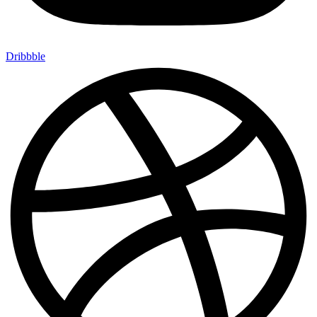
Dribbble