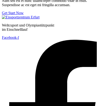
Nam sed est et nunc ullamcorper commodo vitae in risus.
Suspendisse ac est eget mi fringilla accumsan.
Get Start Now
Weltcuport und Olympiastützpunkt
im Eisschnelllauf
Facebook-f