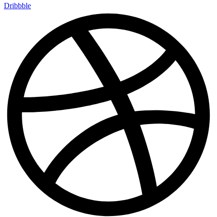
Dribbble