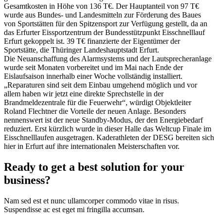
Gesamtkosten in Höhe von 136 T€. Der Hauptanteil von 97 T€
wurde aus Bundes- und Landesmitteln zur Förderung des Baues
von Sportstätten für den Spitzensport zur Verfügung gestellt, da an
das Erfurter Eissportzentrum der Bundesstützpunkt Eisschnelllauf
Erfurt gekoppelt ist. 39 T€ finanzierte der Eigentümer der
Sportstätte, die Thüringer Landeshauptstadt Erfurt.
Die Neuanschaffung des Alarmsystems und der Lautsprecheranlage
wurde seit Monaten vorbereitet und im Mai nach Ende der
Eislaufsaison innerhalb einer Woche vollständig installiert.
„Reparaturen sind seit dem Einbau umgehend möglich und vor
allem haben wir jetzt eine direkte Sprechstelle in der
Brandmeldezentrale für die Feuerwehr“, würdigt Objektleiter
Roland Flechtner die Vorteile der neuen Anlage. Besonders
nennenswert ist der neue Standby-Modus, der den Energiebedarf
reduziert. Erst kürzlich wurde in dieser Halle das Weltcup Finale im
Eisschnelllaufen ausgetragen. Kaderathleten der DESG bereiten sich
hier in Erfurt auf ihre internationalen Meisterschaften vor.
Ready to get a best solution for your
business?
Nam sed est et nunc ullamcorper commodo vitae in risus.
Suspendisse ac est eget mi fringilla accumsan.