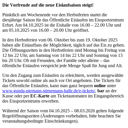
Die Vorfreude auf die neue Eislaufsaison steigt!
Pünktlich am Wochenende vor den Herbstferien startet die
diesjährige Saison für das Öffentliche Eislaufen im Eissportzentrum
Erfurt. Am 04.10.2025 ist die Eishalle von 16.00 – 22.00 Uhr und
am 05.10.2025 von 16.00 – 20.00 Uhr geöffnet.
In den Herbstferien vom 06. Oktober bis zum 19. Oktober 2025
haben alle Eislauffans die Möglichkeit, täglich auf das Eis zu gehen.
Die Öffnungszeiten in den Herbstferien sind Montag bis Freitag von
12 bis 22 Uhr, am Samstag von 14 bis 22 Uhr und Sonntag von 13
bis 20 Uhr. Ob mit Freunden, der Familie oder alleine – das
öffentliche Eislaufen verspricht jede Menge Spaß für Jung und Alt.
Um den Zugang zum Eislaufen zu erleichtern, werden ausgewählte
Tickets sowohl online als auch vor Ort angeboten. Die Tickets für
das Öffentliche Eislaufen, kann man ganz bequem
online
unter
www.gunda-niemann-stirnemann-halle.de/e-tickets/
,
bar
an der
Kasse oder per
EC-Karte
am Ticketautomaten im Eingangsbereich
des Eissportzentrums erwerben.
Während der Saison vom 04.10.2025 – 08.03.2026 gelten folgende
Regelöffnungszeiten (Änderungen vorbehalten, bitte beachten Sie
veranstaltungsbedingte Einschränkungen).