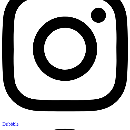
Dribbble