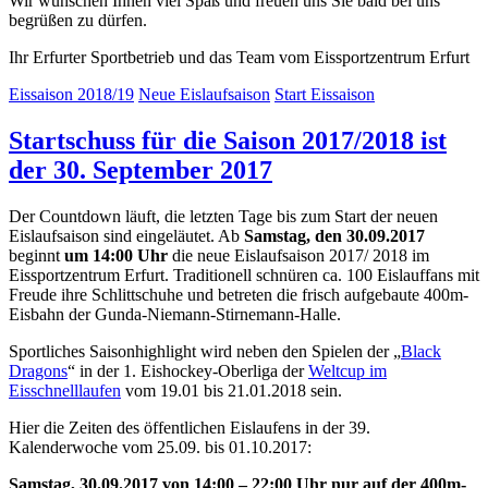
Wir wünschen Ihnen viel Spaß und freuen uns Sie bald bei uns
begrüßen zu dürfen.
Ihr Erfurter Sportbetrieb und das Team vom Eissportzentrum Erfurt
Eissaison 2018/19
Neue Eislaufsaison
Start Eissaison
Startschuss für die Saison 2017/2018 ist
der 30. September 2017
Der Countdown läuft, die letzten Tage bis zum Start der neuen
Eislaufsaison sind eingeläutet. Ab
Samstag, den 30.09.2017
beginnt
um 14:00 Uhr
die neue Eislaufsaison 2017/ 2018 im
Eissportzentrum Erfurt. Traditionell schnüren ca. 100 Eislauffans mit
Freude ihre Schlittschuhe und betreten die frisch aufgebaute 400m-
Eisbahn der Gunda-Niemann-Stirnemann-Halle.
Sportliches Saisonhighlight wird neben den Spielen der „
Black
Dragons
“ in der 1. Eishockey-Oberliga der
Weltcup im
Eisschnelllaufen
vom 19.01 bis 21.01.2018 sein.
Hier die Zeiten des öffentlichen Eislaufens in der 39.
Kalenderwoche vom 25.09. bis 01.10.2017:
Samstag, 30.09.2017 von 14:00 – 22:00 Uhr nur auf der 400m-